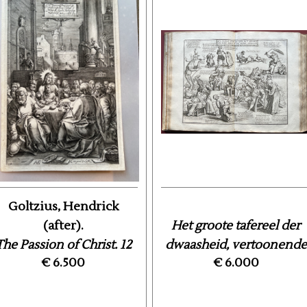
Goltzius, Hendrick
(after).
Het groote tafereel der
The Passion of Christ. 12
dwaasheid, vertoonende
€ 6.500
€ 6.000
engravings ca. 125 x ...
...