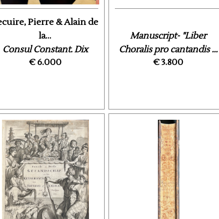
cuire, Pierre & Alain de
la...
Manuscript- "Liber
Consul Constant. Dix
Choralis pro cantandis ...
€ 6.000
€ 3.800
oe?mes inédits de Pierre
...