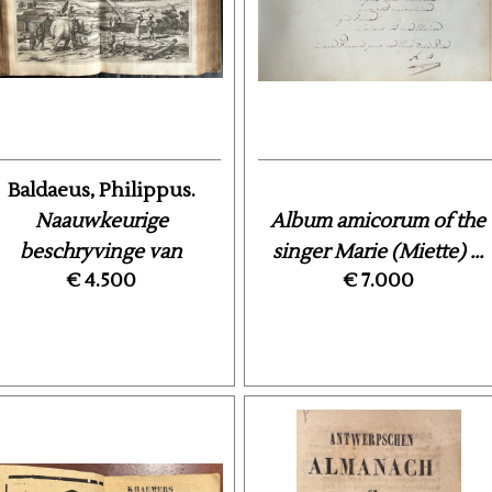
Baldaeus, Philippus.
Naauwkeurige
Album amicorum of the
beschryvinge van
singer Marie (Miette) ...
€ 4.500
€ 7.000
Malabar en ...