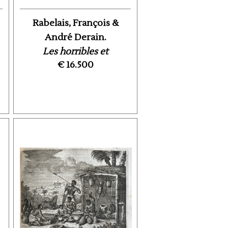
Rabelais, François &
André Derain.
Les horribles et
€ 16.500
espovantables faictz et ...