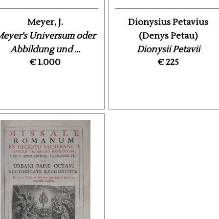
Meyer, J.
Dionysius Petavius
eyer's Universum oder
(Denys Petau)
Abbildung und ...
Dionysii Petavii
€ 1.000
€ 225
Aurelianensis e Societat
...