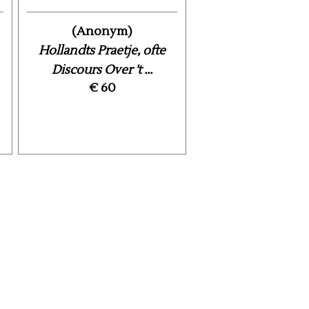
(Anonym)
Hollandts Praetje, ofte
Discours Over 't ...
€ 60
e