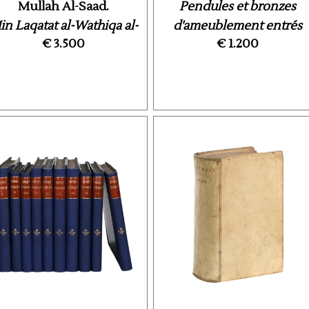
Mullah Al-Saad.
Pendules et bronzes
in Laqatat al-Wathiqa al-
d'ameublement entrés
€ 3.500
€ 1.200
Jadida li-Misr ...
sous ...