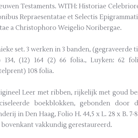
euwen Testaments. WITH: Historiae Celebriore
onibus Repraesentatae et Selectis Epigrammat
tae a Christophoro Weigelio Noribergae.
ieke set. 3 werken in 3 banden, (gegraveerde tit
) 134, (12) 164 (2) 66 folia., Luyken: 62 foli
itelprent) 108 folia.
igineel Leer met ribben, rijkelijk met goud 
ciseleerde boekblokken, gebonden door d
nderij in Den Haag, Folio H. 44,5 x L. 28 x B. 
 bovenkant vakkundig gerestaureerd.