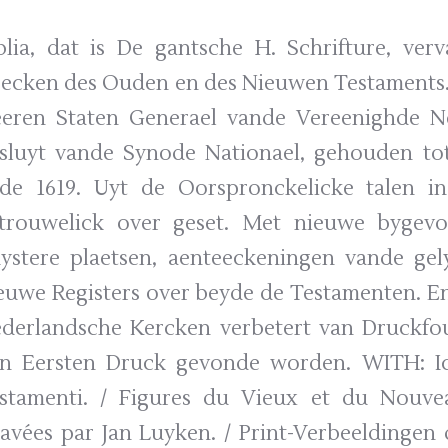
blia, dat is De gantsche H. Schrifture, ver
ecken des Ouden en des Nieuwen Testaments.
eren Staten Generael vande Vereenighde Ne
sluyt vande Synode Nationael, gehouden tot
de 1619. Uyt de Oorspronckelicke talen in
trouwelick over geset. Met nieuwe bygev
ystere plaetsen, aenteeckeningen vande ge
euwe Registers over beyde de Testamenten. 
derlandsche Kercken verbetert van Druckfou
n Eersten Druck gevonde worden. WITH: Ico
stamenti. / Figures du Vieux et du Nouvea
avées par Jan Luyken. / Print-Verbeeldingen