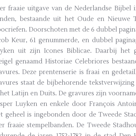
er fraaie uitgave van de Nederlandse Bijbel i
nden, bestaande uit het Oude en Nieuwe 
ocriefen. Doorschoten met de 6 dubbel pagina
cob Keur, 61 genummerde, en dubbel paginag
yken uit zijn Icones Biblicae. Daarbij het
igel genaamd Historiae Celebriores bestaand
avures. Deze prentenserie is fraai en gedeta
avures staat de bijbehorende tekstverwijzing
 het Latijn en Duits. De gravures zijn voornam
sper Luyken en enkele door François Antoi
t geheel is ingebonden door de Tweede Stadh
er fraaie stempelbanden. De Tweede Stadhoud
durende de jaren 1752-1782 in de stad Den H