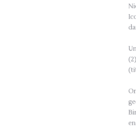
Ni
Ic
da
Un
(2
(t
Or
ge
Bi
en