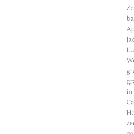
Ze
ba
Ap
Ja
Lu
We
gr
gr
in
Ca
He
ze
ge