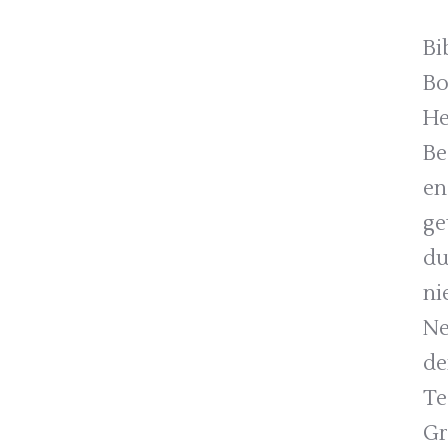
Bi
Bo
He
Be
en
ge
du
ni
Ne
de
Te
Gr